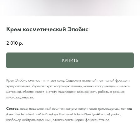
Крем косметический Эпобис
2 010
р.
КУПИТЬ
Крем Эпобис смягчает и питает кожу. Содержит активный пептидный фрагмент
эритропоэтина. Улучшает краткосрочную память, навыки координации и мелкой
моторики, обеспечивает чистоту мышления и возможность работы в режиме
многозадачности.
Состав:
вода, подсолнечный лецитин, каприл-каприновые триглицериды, пептид
Asn-Glu-Asn-Ile-Thr-Val-Pro-Asp-Thr-Lys-Val-Asn-Phe-Tyr-Ala-Trp-Lys-Arg,
карбомер нейтрализованный, этилгексилглицерин, феноксиэтанол.