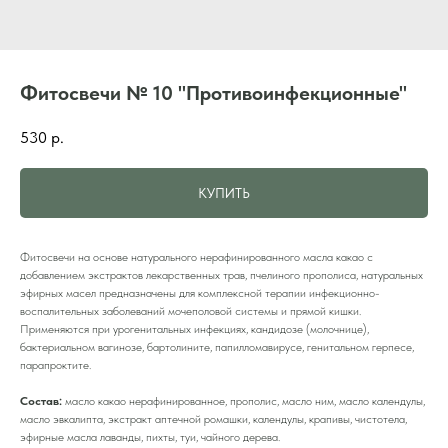
Фитосвечи № 10 "Противоинфекционные"
530
р.
КУПИТЬ
Фитосвечи на основе натурального нерафинированного масла какао с
добавлением экстрактов лекарственных трав, пчелиного прополиса, натуральных
эфирных масел предназначены для комплексной терапии инфекционно-
воспалительных заболеваний мочеполовой системы и прямой кишки.
Применяются при урогенитальных инфекциях, кандидозе (молочнице),
бактериальном вагинозе, бартолините, папилломавирусе, генитальном герпесе,
парапроктите.
Состав:
масло какао нерафинированное, прополис, масло ним, масло календулы,
масло эвкалипта, экстракт аптечной ромашки, календулы, крапивы, чистотела,
эфирные масла лаванды, пихты, туи, чайного дерева.