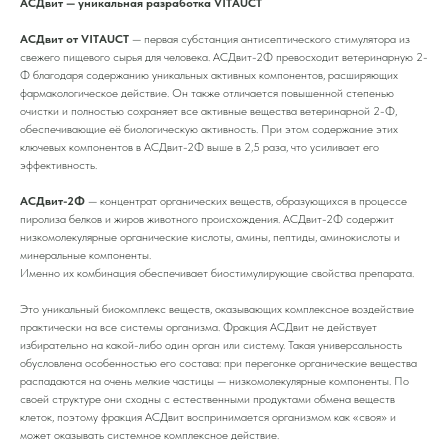
АСДвит — уникальная разработка VITAUCT
АСДвит от VITAUCT
— первая субстанция антисептического стимулятора из
свежего пищевого сырья для человека. АСДвит-2Ф превосходит ветеринарную 2-
Ф благодаря содержанию уникальных активных компонентов, расширяющих
фармакологическое действие. Он также отличается повышенной степенью
очистки и полностью сохраняет все активные вещества ветеринарной 2-Ф,
обеспечивающие её биологическую активность. При этом содержание этих
ключевых компонентов в АСДвит-2Ф выше в 2,5 раза, что усиливает его
эффективность.
АСДвит-2Ф
— концентрат органических веществ, образующихся в процессе
пиролиза белков и жиров животного происхождения. АСДвит-2Ф содержит
низкомолекулярные органические кислоты, амины, пептиды, аминокислоты и
минеральные компоненты.
Именно их комбинация обеспечивает биостимулирующие свойства препарата.
Это уникальный биокомплекс веществ, оказывающих комплексное воздействие
практически на все системы организма. Фракция АСДвит не действует
избирательно на какой-либо один орган или систему. Такая универсальность
обусловлена особенностью его состава: при перегонке органические вещества
распадаются на очень мелкие частицы — низкомолекулярные компоненты. По
своей структуре они сходны с естественными продуктами обмена веществ
клеток, поэтому фракция АСДвит воспринимается организмом как «своя» и
может оказывать системное комплексное действие.