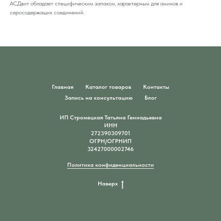
АСДвит обладает специфическим запахом, характерным для аминов и
серосодержащих соединений.
Главная
Каталог товаров
Контакты
Запись на консультацию
Блог
ИП Стромецкая Татьяна Геннадьевна
ИНН
272390309701
ОГРН/ОГРНИП
32427000002746
Политика конфиденциальности
Наверх