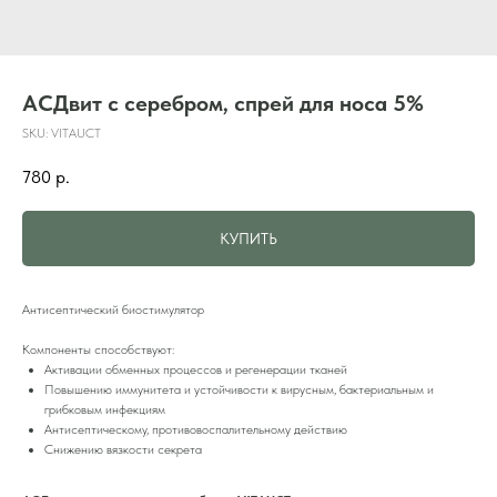
АСДвит с серебром, спрей для носа 5%
SKU:
VITAUCT
780
р.
КУПИТЬ
Антисептический биостимулятор
Компоненты способствуют:
Активации обменных процессов и регенерации тканей
Повышению иммунитета и устойчивости к вирусным, бактериальным и
грибковым инфекциям
Антисептическому, противовоспалительному действию
Снижению вязкости секрета