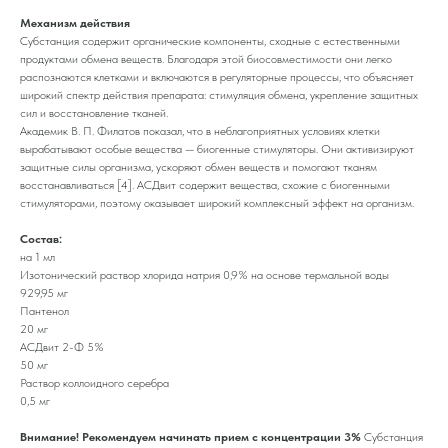
Механизм действия
Субстанция содержит органические компоненты, сходные с естественными
продуктами обмена веществ. Благодаря этой биосовместимости они легко
распознаются клетками и включаются в регуляторные процессы, что объясняет
широкий спектр действия препарата: стимуляция обмена, укрепление защитных
сил и восстановление тканей.
Академик В. П. Филатов показал, что в неблагоприятных условиях клетки
вырабатывают особые вещества — биогенные стимуляторы. Они активизируют
защитные силы организма, ускоряют обмен веществ и помогают тканям
восстанавливаться [4]. АСДвит содержит вещества, схожие с биогенными
стимуляторами, поэтому оказывает широкий комплексный эффект на организм.
Состав:
на 1 мл
Изотонический раствор хлорида натрия 0,9% на основе термальной воды
929,95 мг
Пантенол
20 мг
АСДвит 2-Ф 5%
50 мг
Раствор коллоидного серебра
0,5 мг
Внимание! Рекомендуем начинать прием с концентрации 3%
Субстанция