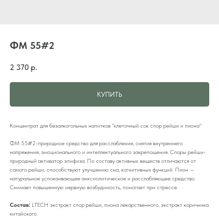
ФМ 55#2
2 370
р.
КУПИТЬ
Концентрат для безалкогольных напитков "клеточный сок спор рейши и пиона"
ФМ 55#2-природное средство для расслабления, снятия внутреннего
напряжения, эмоционального и интеллектуального закрепощения. Споры рейши-
природный активатор эпифиза. По составу активных веществ отличаются от
самого рейши, способствуют улучшению сна, когнитивных функций. Пион —
натуральное успокаивающее анксиолитическое и расслабляющее средство.
Снимает повышенную нервную возбудимость, помогает при стрессе.
Состав:
LTECH экстракт спор рейши, пиона лекарственного, экстракт коричника
китайского.